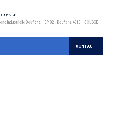
Adresse
one Industrielle Bouficha – BP 82 - Bouficha 4010 – SOUSSE
CONTACT
>
Products
>
Gel et spray désinfectant