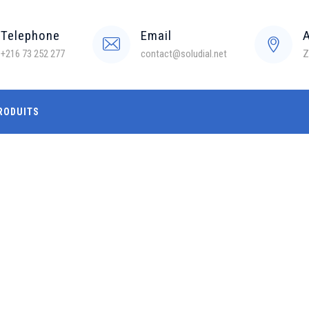
Telephone
Email
+216 73 252 277
contact@soludial.net
Z
RODUITS