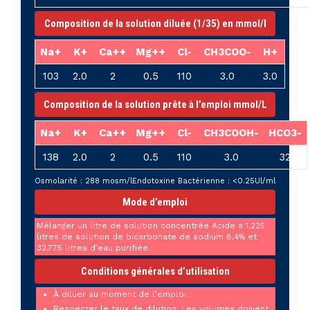
Composition de la solution diluée (1/35) en mmol/l
Na+
K+
Ca++
Mg++
Cl-
CH3COO-
H+
103
2.0
2
0.5
110
3.0
3.0
Composition de la solution prête à l’emploi mmol/L
Na+
K+
Ca++
Mg++
Cl-
CH3COOH-
HCO3-
138
2.0
2
0.5
110
3.0
32
Osmolarité : 288 mosm/l
Endotoxine Bactérienne : <0.25Ul/ml
Mode d’emploi
Mélanger un litre de solution concentrée Acide à 1.225
litres de solution de bicarbonate de sodium 8.4% et
32,775 litres d’eau purifiée.
Conditions générales d’utilisation
À diluer au moment de l’emploi.
Respecter le taux de dilution. Les volumes doivent