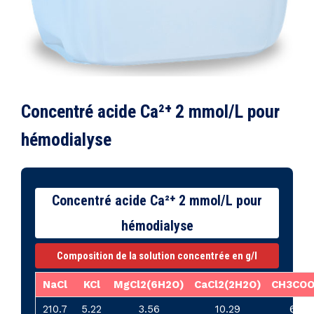
Concentré acide Ca²⁺ 2 mmol/L pour
hémodialyse
Concentré acide Ca²⁺ 2 mmol/L pour
hémodialyse
Composition de la solution concentrée en g/l
NaCl
KCl
MgCl2(6H2O)
CaCl2(2H2O)
CH3CO
210.7
5.22
3.56
10.29
6.3